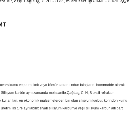
staldir, özgül ağırlığı 3.20 ~ 3.25, mikro sertliği 2840 ~ 3320 kg
MT
yla kuvars kumu ve petrol kok veya kömür katranı, odun talaşlarını hammadde olarak
. Silisyum karbür aynı zamanda moissanite.Çağdaş, C, N, B oksit refrakter
k kullanılan, en ekonomik malzemelerden biri olan silisyum karbür, korindon kumu
etimi iki türe ayrılabilir: siyah silisyum karbür ve yeşil silisyum karbür, altı parti