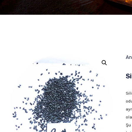
An
S
Sil
od
ay
ol
Şu 