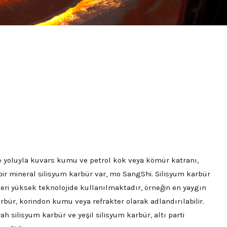
tme yoluyla kuvars kumu ve petrol kok veya kömür katranı,
ir mineral silisyum karbür var, mo SangShi. Silisyum karbür
eri yüksek teknolojide kullanılmaktadır, örneğin en yaygın
bür, korindon kumu veya refrakter olarak adlandırılabilir.
yah silisyum karbür ve yeşil silisyum karbür, altı parti