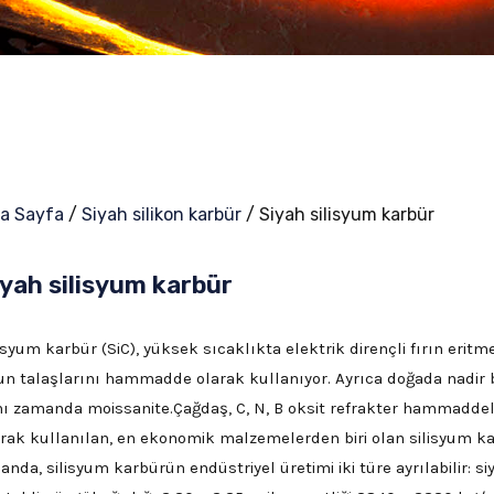
a Sayfa
/
Siyah silikon karbür
/ Siyah silisyum karbür
iyah silisyum karbür
isyum karbür (SiC), yüksek sıcaklıkta elektrik dirençli fırın eri
un talaşlarını hammadde olarak kullanıyor. Ayrıca doğada nadir b
nı zamanda moissanite.Çağdaş, C, N, B oksit refrakter hammaddel
arak kullanılan, en ekonomik malzemelerden biri olan silisyum kar
anda, silisyum karbürün endüstriyel üretimi iki türe ayrılabilir: si