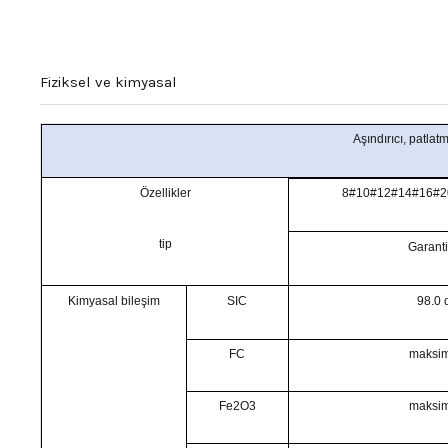
Fiziksel ve kimyasal
Aşındırıcı, patlatm
Özellikler
8#10#12#14#16#2
tip
Garant
Kimyasal bileşim
SIC
98.0 
FC
maksi
Fe2O3
maksi