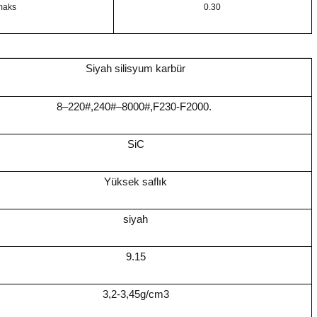
maks
0.30
Siyah silisyum karbür
8–220#,240#–8000#,F230-F2000.
SiC
Yüksek saflık
siyah
9.15
3,2-3,45g/cm3