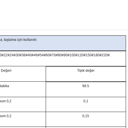
a, taşlama için kullanılır.
0#22#24#30#36#40#46#54#60#70#80#90#100#120#150#180#220#.
i Değeri
Tipik değer
dakika
98.5
mum 0,2
0,1
mum 0,2
0,15