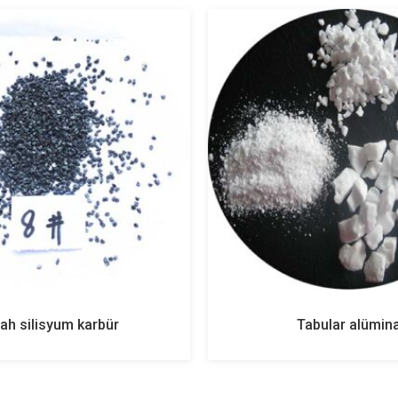
yah silisyum karbür
Tabular alümin